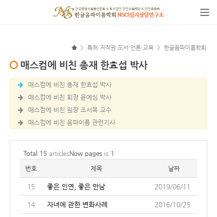
>
특허·저작권·도서·언론·교육
>
한글음파이름학회
매스컴에 비친 총재 한효섭 박사
매스컴에 비친 총재 한효섭 박사
매스컴에 비친 회장 윤예심 박사
매스컴에 비친 원장 조서목 교수
매스컴에 비친 음파이름 관련기사
Total 15
articles
Now pages
is
1
번호
제목
날짜
15
좋은 인연, 좋은 만남
2019/06/11
14
자녀에 관한 변화사례
2016/10/25