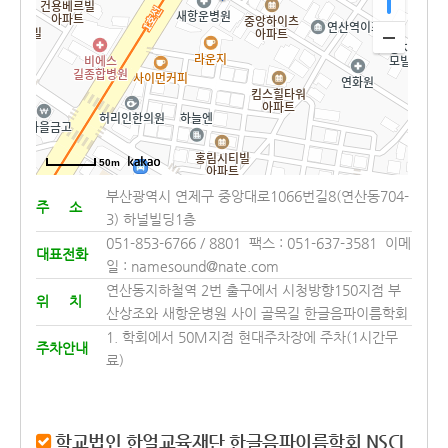
50m
부산광역시 연제구 중앙대로1066번길8(연산동704-
주 소
3) 하널빌딩1층
051-853-6766 / 8801 팩스 : 051-637-3581 이메
대표전화
일 : namesound@nate.com
연산동지하철역 2번 출구에서 시청방향150지점 부
위 치
산상조와 새항운병원 사이 골목길 한글음파이름학회
1. 학회에서 50M지점 현대주차장에 주차(1시간무
주차안내
료)
학교법인 한얼교육재단 한글음파이름학회 NSCI