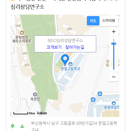
심리상담연구소
NSCI심리상담연구소
크게보기
찾아가는길
50m
부산광역시 남구 고동골로 69번가길54 한얼고등학
주 소
교내